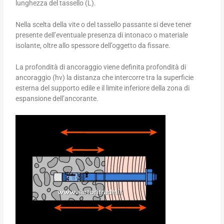
lunghezza del tassello (L).
Nella scelta della vite o del tassello passante si deve tener
presente dell’eventuale presenza di intonaco o materiale
isolante, oltre allo spessore dell’oggetto da fissare.
La profondità di ancoraggio viene definita profondità di
ancoraggio (hv) la distanza che intercorre tra la superficie
esterna del supporto edile e il limite inferiore della zona di
espansione dell’ancorante.