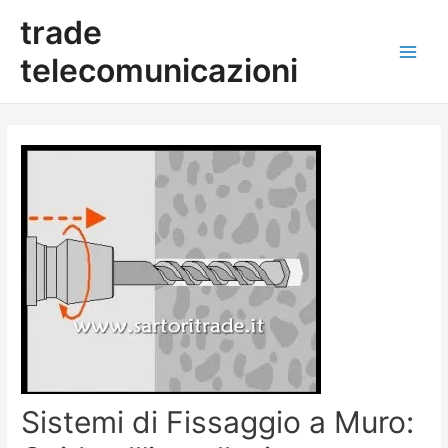
Vai
Navigazione
Main
trade
al
articoli
contenuto
Men
telecomunicazioni
Sistemi di Fissaggio a Muro: