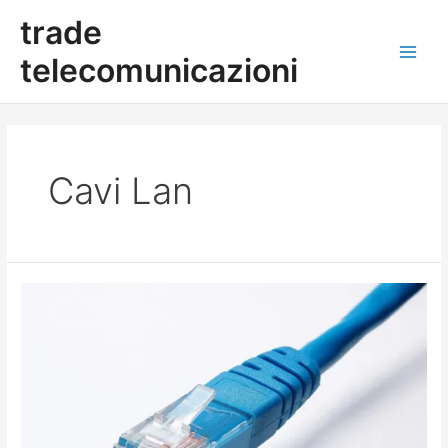
Vai
Main
trade
al
contenuto
Men
telecomunicazioni
Cavi Lan
CABLAGGIO
STRUTTURATO
–
CAVI
LAN