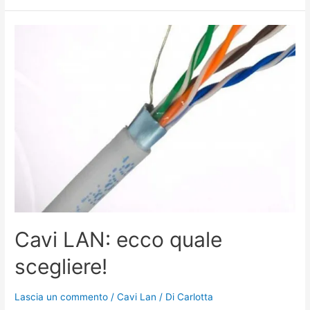
Cavi
LAN:
ecco
quale
scegliere!
Cavi LAN: ecco quale
scegliere!
Lascia un commento
/
Cavi Lan
/ Di
Carlotta