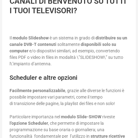
CANALI DI BENVENUTO SU TUTTI
I TUOI TELEVISORI?
Il
modulo Slideshow
è un sistema in grado di
distribuire su un
canale DVB-T
contenuti
solitamente
disponibili solo su
computer
e/o dispositivi similari, ad esempio, convertendo
files PDF o video in files in modalità \”SLIDESHOW\” su tutto
l\’impianto d’antenna.
Scheduler e altre opzioni
Facilmente personalizzabile
, grazie alle diverse le funzioni è
possibile impostare vari parametri, come il tempo
di transizione delle pagine, la playlist dei files e non solo!
Particolare importanza nel
modulo Slide-SHOW
riveste
l’opzione Scheduler
, che permette di impostare la
programmazione su base oraria o giornaliera; una
funzionalità fondamentale per l’utilizzo in
strutture ricettive